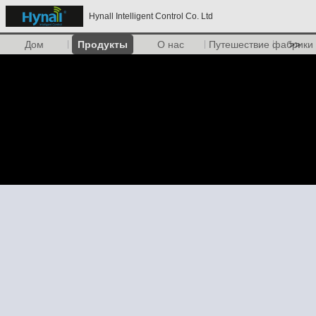
Hynall Intelligent Control Co. Ltd
Дом
Продукты
О нас
Путешествие фабрики
>>