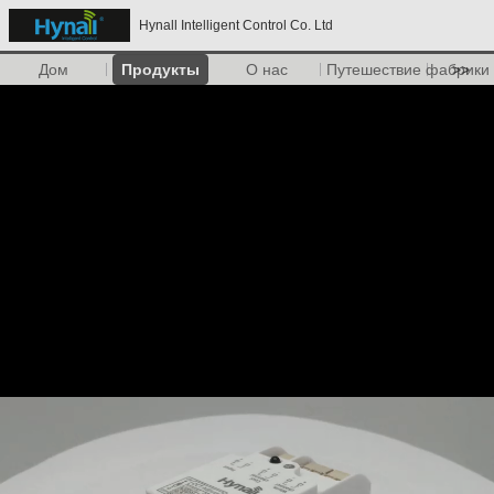
Hynall Intelligent Control Co. Ltd
Дом
Продукты
О нас
Путешествие фабрики
>>