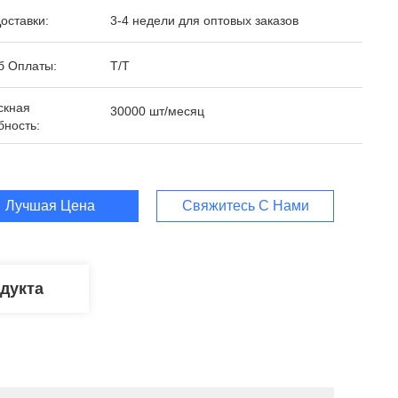
оставки:
3-4 недели для оптовых заказов
б Оплаты:
Т/Т
скная
30000 шт/месяц
бность:
Лучшая Цена
Свяжитесь С Нами
дукта