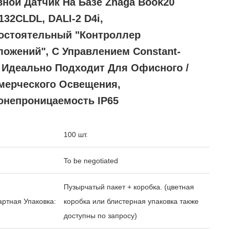
ной Датчик На Базе Zhaga Book20
32CLDL, DALI-2 D4i,
остоятельный "контроллер
ожений", С Управлением Constant-
, Идеально Подходит Для Офисного /
мерческого Освещения,
онепроницаемость IP65
100 шт.
To be negotiated
Пузырчатый пакет + коробка. (цветная
ртная Упаковка:
коробка или блистерная упаковка также
доступны по запросу)