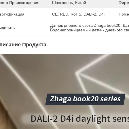
есто Происхождения
Шэньчжэнь, Китай
Фирм
ертификация
CE, RED, RoHS, DALI-2, D4i
Номе
Датчик дневного света Zhaga book20
, 
Дат
ыделить:
Водонепроницаемый датчик дневного све
писание Продукта