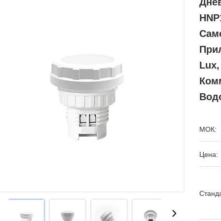
Днев
HNP1
Сам
Прил
Lux
Ком
Вод
МОК:
Цена:
Станда