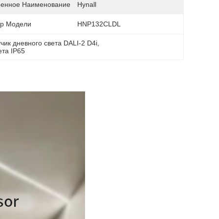
енное Наименование
Hynall
р Модели
HNP132CLDL
чик дневного света DALI-2 D4i
, 
та IP65