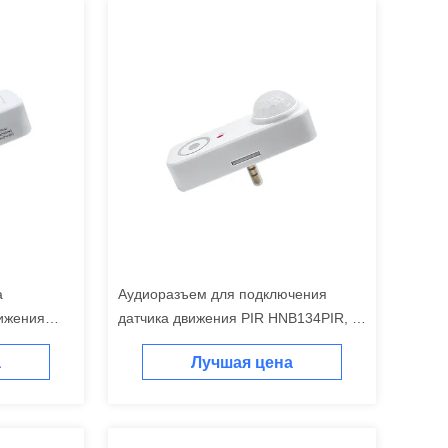
а
Аудиоразъем для подключения
ижения
датчика движения PIR HNB134PIR, с
тка
поддержкой Silvair BLE mesh,
а
Лучшая цена
ора
функцией сбора дневного света,
простая установка и подключение