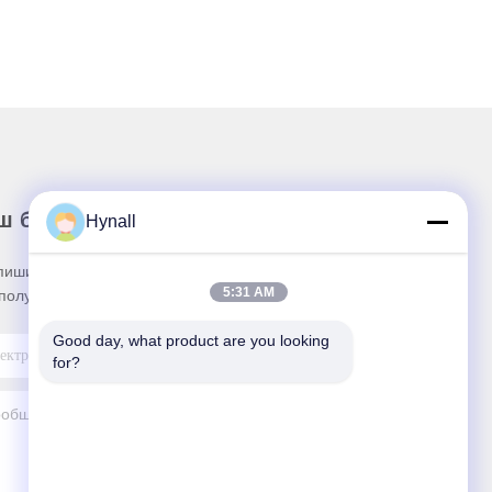
ш бюллетень
Hynall
пишитесь на нашу информационную рассылку
5:31 AM
получения скидок и прочего.
Good day, what product are you looking 
for?