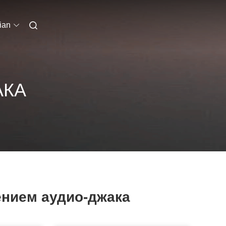
ian
АКА
ением аудио-джака