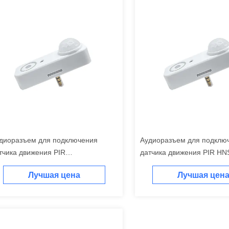
диоразъем для подключения
Аудиоразъем для подклю
тчика движения PIR
датчика движения PIR HN
S134PIRCCT, с трехступенчатым
с трехуровневым управл
Лучшая цена
Лучшая цен
ммированием и регулировкой
диммированием, управле
етовой температуры, простая
постоянной освещенность
тановка и подключение
подключение и использов