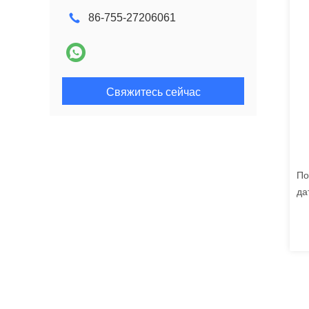
86-755-27206061
Свяжитесь сейчас
По
да
Si
фу
на