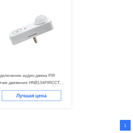
дключение аудио-джека PIR
тчик движения HNB134PIRCCT,
lvair BLE сетка включена, с
Лучшая цена
нкцией сбора дневного света и
страиваемым управлением белым
1