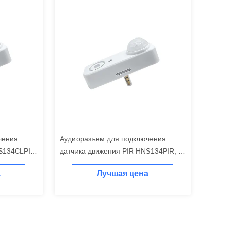
чения
Аудиоразъем для подключения
S134CLPIR,
датчика движения PIR HNS134PIR, с
ением
трехуровневым управлением
а
Лучшая цена
нием
диммированием, простая установка
ю, простое
и использование
ание