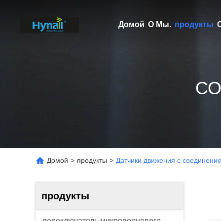
Домой
О Мы.
продукты
СО
Домой
>
продукты
>
Датчики движения с соединени
продукты
переключатель микроволнового