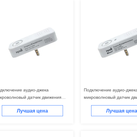
дключение аудио-джека
Подключение аудио-джек
кроволновый датчик движения
микроволновый датчик дв
S124MW, трехуровневый контроль
HNB124MW, Silvair BLE се
Лучшая цена
Лучшая цен
темнения, легкая подключение
включена, с функцией сб
дневного света