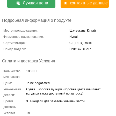
Лучшая цена
контактные данные
Подробная информация о продукте
Место происхождения:
Шэньчжэнь, Китай
Фирменное наименование:
Hynall
Сертификация:
CE, RED, RoHS
Номер модели:
HNB142DLPIR
Оплата и доставка Условия
Количество
100 ШТ
мин заказа:
Цена:
To be negotiated
Упаковывая
Сумка + коробка пузыря. (коробка цвета или пакет
волдыря также доступный по запросу)
детали:
Время
3~4 недели для заказов большей части
доставки:
Условия
T/T