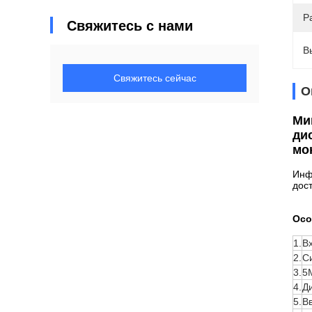
Р
Свяжитесь с нами
В
Свяжитесь сейчас
О
Ми
ди
мо
Инф
дос
Осо
1.
В
2.
Си
3.
5
4.
Д
5.
В