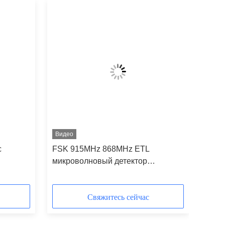
Видео
с
FSK 915MHz 868MHz ETL
микроволновый детектор
движения RF беспроводной
трехуровневый датчик затемнения
Свяжитесь сейчас