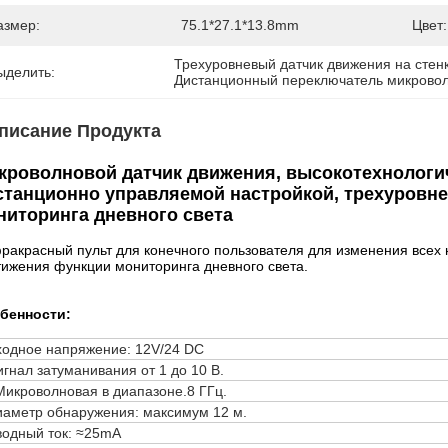
азмер:
75.1*27.1*13.8mm
Цвет:
Трехуровневый датчик движения на стен
ыделить:
Дистанционный переключатель микровол
писание Продукта
кроволновой датчик движения, высокотехнологи
станционно управляемой настройкой, трехуровн
ниторинга дневного света
ракрасный пульт для конечного пользователя для изменения всех 
тижения функции мониторинга дневного света.
бенности:
ходное напряжение: 12V/24 DC
гнал затуманивания от 1 до 10 В.
Микроволновая в диапазоне.8 ГГц.
иаметр обнаружения: максимум 12 м.
водный ток: ≈25mA