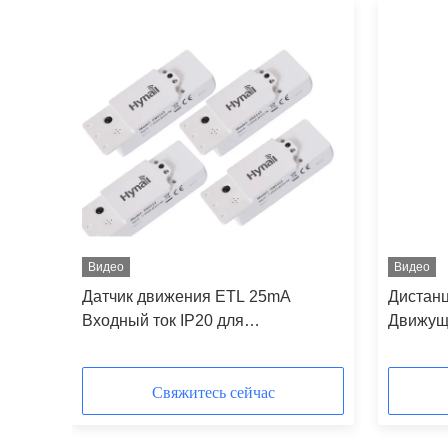
Видео
Видео
Датчик движения ETL 25mA
Дистанц
Входный ток IP20 для
Движущи
ем /
трехпрочных светильников
Ввод вк
выключе
Свяжитесь сейчас