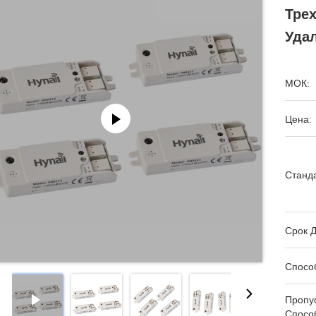
Тре
Уда
МОК:
Цена:
Станда
Срок Д
Спосо
Пропу
Спосо