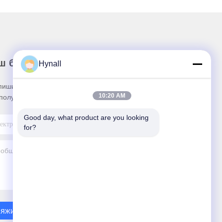
ш бюллетень
Hynall
пишитесь на нашу информационную рассылку
10:20 AM
получения скидок и прочего.
Good day, what product are you looking 
for?
яжитесь С Нами