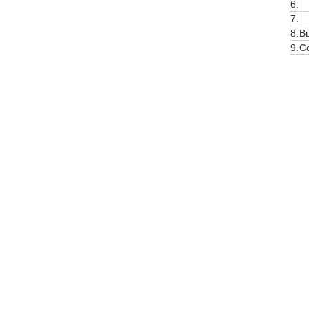
6.
7.
8.
В
9.
С