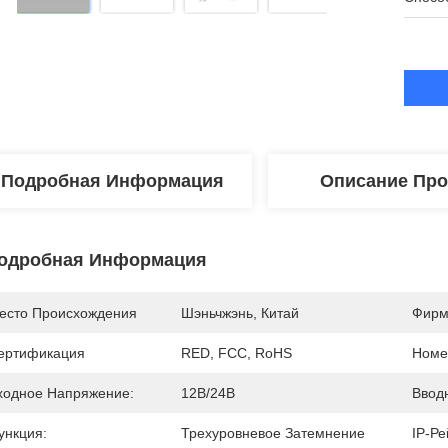
Подробная Информация
Описание Про
одробная Информация
есто Происхождения
Шэньчжэнь, Китай
Фирм
ертификация
RED, FCC, RoHS
Номе
ходное Напряжение:
12В/24В
Ввод
ункция:
Трехуровневое Затемнение
IP-Ре