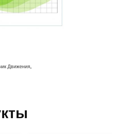
чик Движения
,
укты