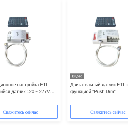
Видео
ионное настройка ETL
Двигательный датчик ETL 
йся датчик 120 ~ 277V
функцией "Push Dim"
люченного и
нного управления 400 Вт
Свяжитесь сейчас
Свяжитесь сейчас