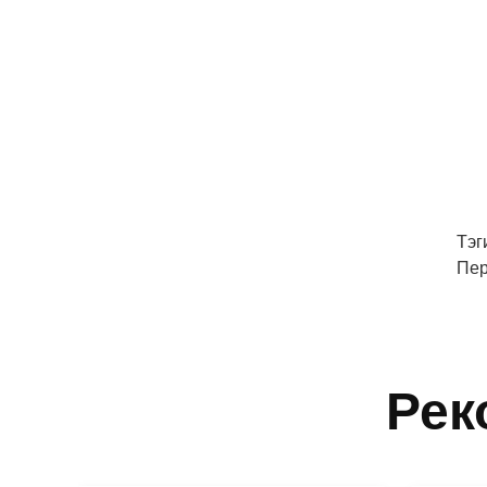
Тэг
Пер
Рек