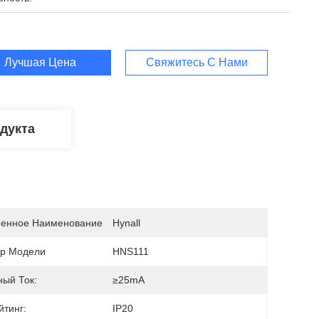
Лучшая Цена
Свяжитесь С Нами
дукта
енное Наименование
Hynall
р Модели
HNS111
ный Ток:
≥25mA
йтинг:
IP20