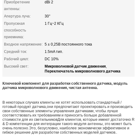
Приобретение
dBi 2
антенны:
Апертура луча:
30°
Пропускная
1 Гц~2 КГц
способность
приемника:
Входное напряжение:
5 ± 0,25В постоянного тока
Средний ток:
1.5mA тип.
Рабочий цикл:
DC 10%
Микроволновой датчик движения
Высокий свет:
,
Переключатель микроволнового датчика
Ключевой компонент для разработки собственного датчика, модуль
датчика микроволнового движения, чистая антенна.
В некоторых случаях клиенты не хотят использовать стандартный /
готовый продукт датчика,они предпочитают проектировать и производить
свои собственные элементы управления датчиками, чтобы лучше
соответствовать их требованиям и приносить больше добавленной
стоимости для их светильниковДля клиентов, которые имеют достаточно R
& D компетенции для интеграции такого модуля антенны, это может быть
очень полезно.Это, безусловно, наиболее экономически эффективное и
гибкое решение для разработки собственных моделей датчиков..