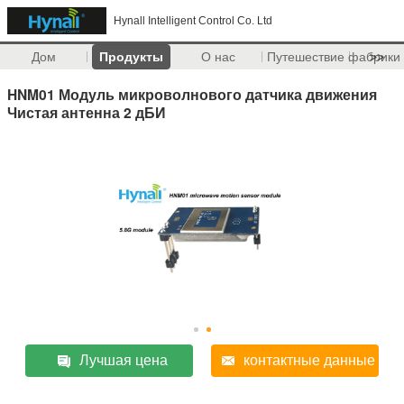
Hynall Intelligent Control Co. Ltd
Дом
Продукты
О нас
Путешествие фабрики
>>
HNM01 Модуль микроволнового датчика движения
Чистая антенна 2 дБИ
Лучшая цена
контактные данные