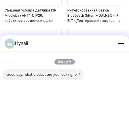
Съемная головка датчика PIR
Интегрированная сетка
Middlebay ANT14, IP20,
Bluetooth Silvair + DALI-2 D4i +
кабельное соединение, для
ELT ((Тестирование экстренного
работы с блоками питания
освещения) One4all Power Pack,
Hynall (HNS213 / HNS213DL /
встроенное питание DALI-2 Bus,
HNB213DL-ELT)
работа с отсоединяемыми
головами датчиков Hynall
Hynall
((ANT11/12/13/14)
8:31 AM
Good day, what product are you looking for?
Датчик движения DALI-2 D4i PIR
Zhaga Book20 Based SILVAIR
на базе Zhaga Book20,
Bluetooth Mesh PIR Motion
самостоятельный "контроллер
Sensor, DALI-2 D4i Output,
приложений", с диапазоном
самостоятельный "контроллер
обнаружения среднего
приложений", с диапазоном
диапазона специально для
обнаружения среднего
установки на расстоянии 4 ~ 8 м
диапазона специально для
установки на расстоянии 4 ~ 8 м