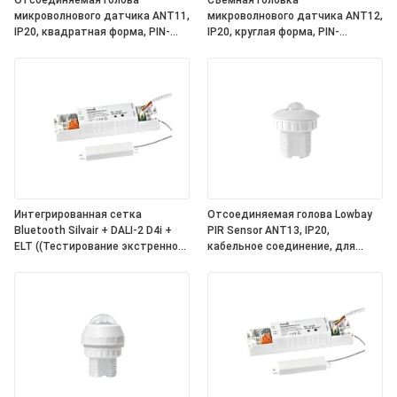
Отсоединяемая голова
Съемная головка
микроволнового датчика ANT11,
микроволнового датчика ANT12,
IP20, квадратная форма, PIN-
IP20, круглая форма, PIN-
соединение, для работы с
соединение, для работы с
силовыми установками Hynall
блоками питания Hynall (HNS213
((HNS213 / HNS213DL / HNB213DL-
/ HNS213DL / HNB213DL-ELT)
ELT)
Интегрированная сетка
Отсоединяемая голова Lowbay
Bluetooth Silvair + DALI-2 D4i +
PIR Sensor ANT13, IP20,
ELT ((Тестирование экстренного
кабельное соединение, для
освещения) One4all Power Pack,
работы с Hynall Power Packs
встроенное питание DALI-2 Bus,
((HNS213 / HNS213DL / HNB213DL-
работа с отсоединяемыми
ELT)
головами датчиков Hynall
((ANT11/12/13/14)