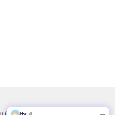
ш бюллетень
Hynall