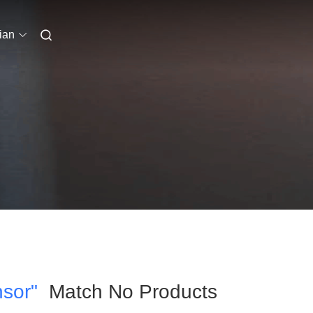
ian
nsor"
Match No Products