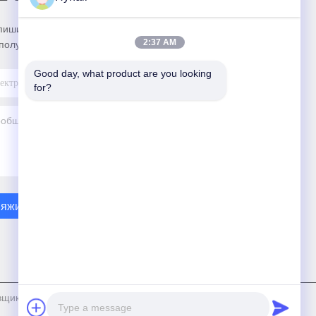
пишитесь на нашу информационную рассылку
2:37 AM
получения скидок и прочего.
Good day, what product are you looking 
for?
яжитесь С Нами
. 2019-2026 Hynall Intelligent Control Co. Ltd Все. Все права