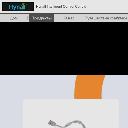
Hynall Intelligent Control Co. Ltd
Дом
Продукты
О нас
Путешествие фабрики
>>