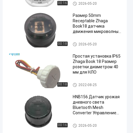
Продукты Zhaga Book18
00:16
2026-05-20
Размер 50mm
Receptable Zhaga
Book18 датчика
движения микроволны
IP65 Dali небольшой
Продукты Zhaga Book18
00:18
2026-05-20
Простая установка IP65
Zhaga Book 18 Размер
розетки диаметром 40
мм для НЛО
Продукты Zhaga Book18
00:18
2022-08-25
HNB156 Датчик урожая
дневного света
Bluetooth Mesh
Converter Управление
приложением
Продукты Zhaga Book18
00:16
2026-05-20