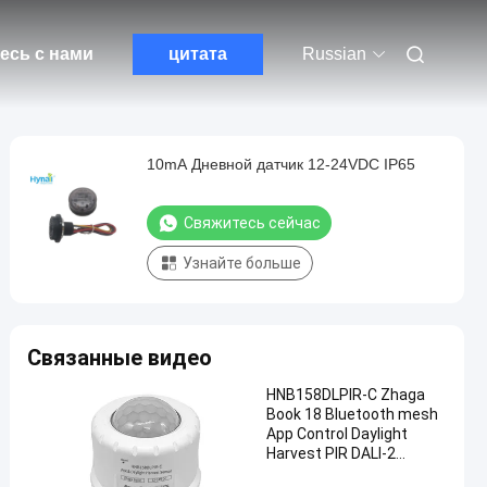
есь с нами
цитата
Russian
10mA Дневной датчик 12-24VDC IP65
Свяжитесь сейчас
Узнайте больше
Связанные видео
HNB158DLPIR-C Zhaga
Book 18 Bluetooth mesh
App Control Daylight
Harvest PIR DALI-2
Датчик движения