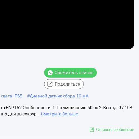
Свяжитесь сейчас
Поделиться
 света IP65
#
Дневной датчик сбора 10 мА
а HNP152 Особенности: 1. По умолчанию 50lux 2. Выход: 0 / 10В
пно для высокоур...
Смотрите больше
Оставьте сообщение