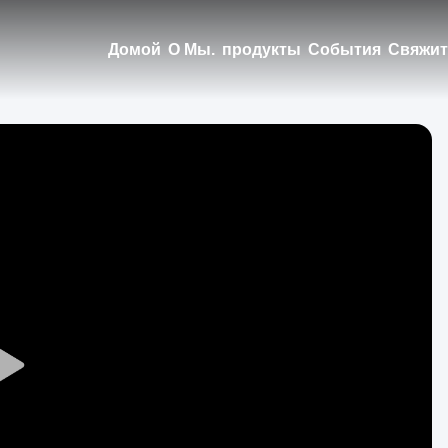
Домой
О Мы.
продукты
События
Свяжит
Play
Video