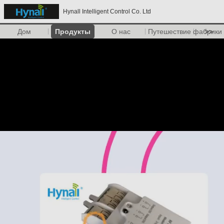
Hynall Intelligent Control Co. Ltd
Дом
Продукты
О нас
Путешествие фабрики
>>