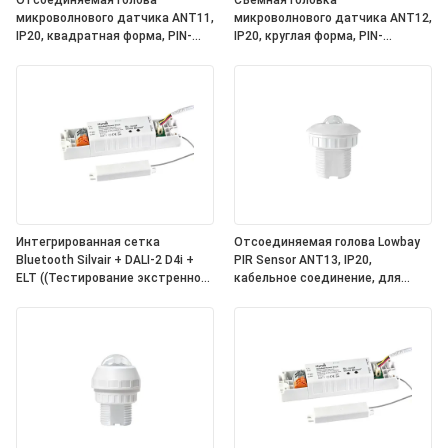
Отсоединяемая голова
Съемная головка
микроволнового датчика ANT11,
микроволнового датчика ANT12,
IP20, квадратная форма, PIN-
IP20, круглая форма, PIN-
соединение, для работы с
соединение, для работы с
силовыми установками Hynall
блоками питания Hynall (HNS213
((HNS213 / HNS213DL / HNB213DL-
/ HNS213DL / HNB213DL-ELT)
ELT)
Интегрированная сетка
Отсоединяемая голова Lowbay
Bluetooth Silvair + DALI-2 D4i +
PIR Sensor ANT13, IP20,
ELT ((Тестирование экстренного
кабельное соединение, для
освещения) One4all Power Pack,
работы с Hynall Power Packs
встроенное питание DALI-2 Bus,
((HNS213 / HNS213DL / HNB213DL-
работа с отсоединяемыми
ELT)
головами датчиков Hynall
((ANT11/12/13/14)