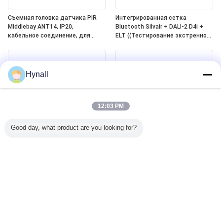
Съемная головка датчика PIR
Интегрированная сетка
Middlebay ANT14, IP20,
Bluetooth Silvair + DALI-2 D4i +
кабельное соединение, для
ELT ((Тестирование экстренного
работы с блоками питания
освещения) One4all Power Pack,
Hynall (HNS213 / HNS213DL /
встроенное питание DALI-2 Bus,
HNB213DL-ELT)
работа с отсоединяемыми
головами датчиков Hynall
Hynall
((ANT11/12/13/14)
12:03 PM
Good day, what product are you looking for?
Датчик движения DALI-2 D4i PIR
Zhaga Book20 Based SILVAIR
на базе Zhaga Book20,
Bluetooth Mesh PIR Motion
самостоятельный "контроллер
Sensor, DALI-2 D4i Output,
приложений", с диапазоном
самостоятельный "контроллер
обнаружения среднего
приложений", с диапазоном
диапазона специально для
обнаружения среднего
установки на расстоянии 4 ~ 8 м
диапазона специально для
установки на расстоянии 4 ~ 8 м