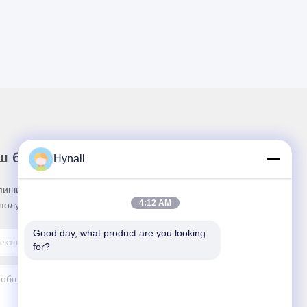
ш бюллетень
Hynall
пишитесь на нашу информационную рассылку
4:12 AM
получения скидок и прочего.
Good day, what product are you looking 
for?