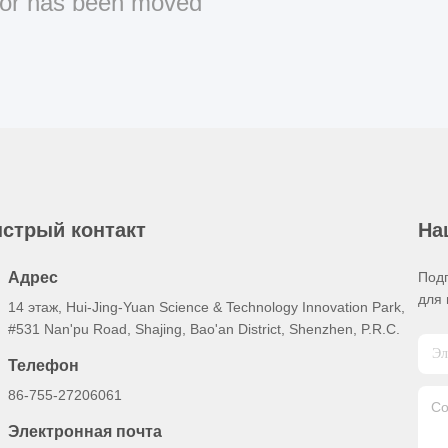
or has been moved
стрый контакт
На
Адрес
Под
для 
14 этаж, Hui-Jing-Yuan Science & Technology Innovation Park,
#531 Nan'pu Road, Shajing, Bao'an District, Shenzhen, P.R.C.
Телефон
86-755-27206061
Электронная почта