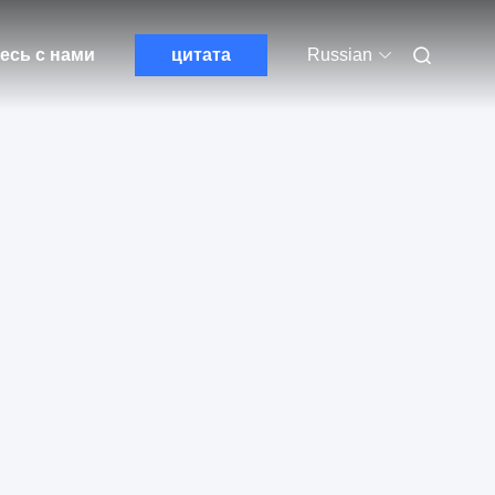
есь с нами
цитата
Russian